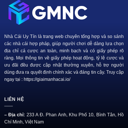
11win – Kích Nổ Quỹ Thưởng Khủng Đổi Đời Trong 1 Phút
Nhà Cái Uy Tín
là trang web chuyên tổng hợp và so sánh
các nhà cái hợp pháp, giúp người chơi dễ dàng lựa chọn
địa chỉ cá cược an toàn, minh bạch và có giấy phép rõ
ràng. Mọi thông tin về giấy phép hoạt động, tỷ lệ cược và
ưu đãi đều được cập nhật thường xuyên, hỗ trợ người
dùng đưa ra quyết định chính xác và đáng tin cậy. Truy cập
Gem88 – Thánh Địa Cá Cược Thế Hệ Mới Săn Hũ Tỷ Đồng
ngay tại :
https://giaimanhacai.io/
LIÊN HỆ
– Địa chỉ:
233 A Đ. Phan Anh, Khu Phố 10, Bình Tân, Hồ
Chí Minh, Việt Nam