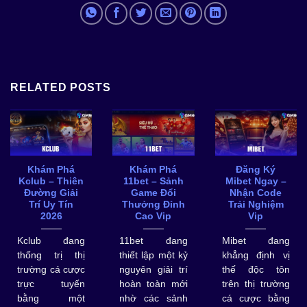
RELATED POSTS
Khám Phá
Khám Phá
Đăng Ký
Kclub – Thiên
11bet – Sảnh
Mibet Ngay –
Đường Giải
Game Đổi
Nhận Code
Trí Uy Tín
Thưởng Đỉnh
Trải Nghiệm
2026
Cao Vip
Vip
Kclub đang
11bet đang
Mibet đang
thống trị thị
thiết lập một kỷ
khẳng định vị
trường cá cược
nguyên giải trí
thế độc tôn
trực tuyến
hoàn toàn mới
trên thị trường
bằng một
nhờ các sảnh
cá cược bằng