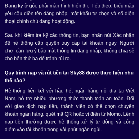
Đăng ký ở góc phải màn hình hiển thị. Tiếp theo, biểu mẫu
yêu cầu điền tên đăng nhập, mật khẩu tự chọn và số điện
thoại chính chủ đang hoạt động.
Sau khi kiểm tra kỹ các thông tin, bạn nhấn nút Xác nhận
để hệ thống cấp quyền truy cập tài khoản ngay. Người
chơi cần lưu ý bảo mật thông tin đăng nhập, không chia sẻ
cho bên thứ ba để tránh rủi ro.
Quy trình nạp và rút tiền tại Sky88 được thực hiện như
thế nào?
Hệ thống liên kết với hầu hết ngân hàng nội địa tại Việt
Nam, hỗ trợ nhiều phương thức thanh toán an toàn. Đối
với giao dịch nạp tiền, thành viên có thể chọn chuyển
khoản ngân hàng, quét mã QR hoặc ví điện tử Momo. Lệnh
nạp tiền thường được hệ thống xử lý tự động và cộng
điểm vào tài khoản trong vài phút ngắn ngủi.