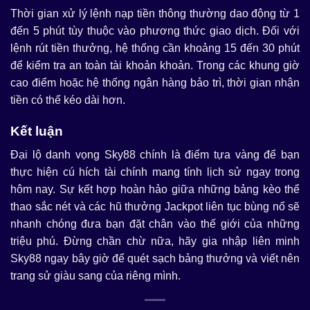
Thời gian xử lý lệnh nạp tiền thông thường dao động từ 1
đến 5 phút tùy thuộc vào phương thức giao dịch. Đối với
lệnh rút tiền thưởng, hệ thống cần khoảng 15 đến 30 phút
để kiểm tra an toàn tài khoản khoản. Trong các khung giờ
cao điểm hoặc hệ thống ngân hàng bảo trì, thời gian nhận
tiền có thể kéo dài hơn.
Kết luận
Đại lộ danh vọng Sky88 chính là điểm tựa vàng để bạn
thực hiện cú hích tài chính mang tính lịch sử ngay trong
hôm nay. Sự kết hợp hoàn hảo giữa những bảng kèo thể
thao sắc nét và các hũ thưởng Jackpot liên tục bùng nổ sẽ
nhanh chóng đưa bạn đặt chân vào thế giới của những
triệu phú. Đừng chần chừ nữa, hãy gia nhập liên minh
Sky88 ngay bây giờ để quét sạch bảng thưởng và viết nên
trang sử giàu sang của riêng mình.