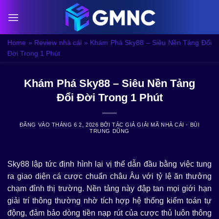
Bỏ
qua
nội
dung
Home
»
Review nhà cái
»
Khám Phá Sky88 – Siêu Nền Tảng Đổi
Đời Trong 1 Phút
Khám Phá Sky88 – Siêu Nền Tảng
Đổi Đời Trong 1 Phút
ĐĂNG VÀO
THÁNG 6 2, 2026
BỞI
TÁC GIẢ GIẢI MÃ NHÀ CÁI - BÙI
TRUNG DŨNG
Sky88 lập tức định hình lại vị thế dẫn đầu bằng việc tung
ra giao diện cá cược chuẩn châu Âu với tỷ lệ ăn thưởng
chạm đỉnh thị trường. Nền tảng này đập tan mọi giới hạn
giải trí thông thường nhờ tích hợp hệ thống kiểm toán tự
động, đảm bảo dòng tiền nạp rút của cược thủ luôn thông