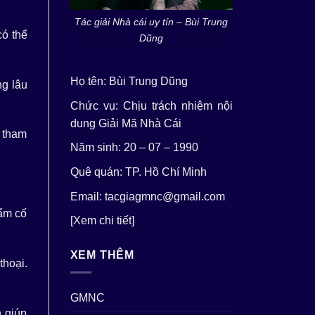
Tác giải Nhà cái uy tín – Bùi Trung
có thể
Dũng
11win – Kích Nổ Quỹ Thưởng
Họ tên: Bùi Trung Dũng
Khủng Đổi Đời Trong 1 Phút
ng lâu
Chức vụ: Chịu trách nhiệm nội
dung Giải Mã Nhà Cái
i tham
Năm sinh: 20 – 07 – 1990
Quê quán: TP. Hồ Chí Minh
Gem88 – Thánh Địa Cá Cược
Email:
tacgiagmnc@gmail.com
Thế Hệ Mới Săn Hũ Tỷ Đồng
hẩm cố
[
Xem chi tiết
]
XEM THÊM
thoại.
GMNC
h giúp
Khám Phá Sky88 – Siêu Nền