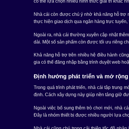
có thể lựa chọn nhiều hình thức giải trí khác 
Nhà cái còn được chú ý nhờ khả năng hỗ trợ 
thực hiện giao dịch qua ngân hàng trực tuyến,
Ngoài ra, nhà cái thường xuyên cập nhật thêm 
dài. Một số sản phẩm còn được tối ưu riêng ch
Khả năng hỗ trợ trên nhiều hệ điều hành cũn
gia có thể đăng nhập bằng trình duyệt web hoặc
Định hướng phát triển và mở rộng
Trong quá trình phát triển, nhà cái tập trung 
định. Cách xây dựng này giúp nền tảng giữ đư
Ngoài việc bổ sung thêm trò chơi mới, nhà cái
Đây là nhóm thiết bị được nhiều người lựa chọn
Nhà cái cũng chú trọng cải thiện tốc độ phản