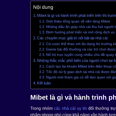
Nội dung
Mibet là gì và hành trình phát triển trên thị trư
Giới thiệu tổng quan về nền tảng Mibet
Những dấu ấn giúp nhà cái thu hút người 
Định hướng phát triển và mở rộng dịch vụ
Các chuyên mục giải trí nổi bật tại nhà cái
Cá cược thể thao với đa dạng thị trường k
Game bài đổi thưởng và các trò chơi được
Nổ hũ trực tuyến cùng nhiều chủ đề quay
Những thắc mắc phổ biến của người chơi tại M
Cách tạo tài khoản Mibet trên điện thoại 
Tốc độ xử lý giao dịch tại nhà cái được đ
Người mới tham gia có dễ làm quen với gi
Kết luận
Mibet là gì và hành trình p
Trong nhóm
các nhà cái uy tín
đổi thưởng trự
phẩm phong phú cùng khả năng vận hành tươn