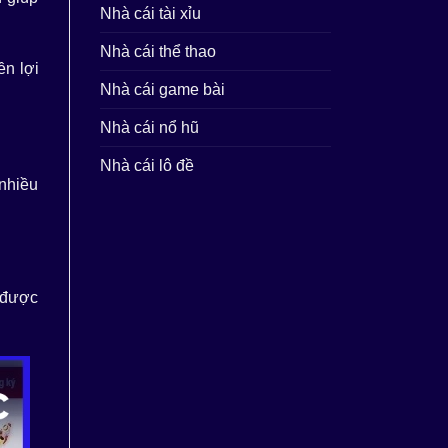
Nhà cái tài xỉu
Tảng Đổi Đời Trong 1 Phút
Nhà cái thể thao
ền lợi
Nhà cái game bài
Nhà cái nổ hũ
Nhà cái lô đề
Oxbet – Vũ Trụ Cá Cược Thế Hệ
 nhiều
Mới Bứt Phá Giàu Sang
c được
Zbet – Đệ Nhất Nhà Cái Cá Cược
Bản Lĩnh Thượng Lưu