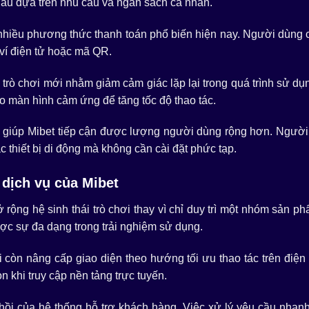
nhau dựa trên nhu cầu và ngân sách cá nhân.
nhiều phương thức thanh toán phổ biến hiện nay. Người dùng 
 ví điện tử hoặc mã QR.
trò chơi mới nhằm giảm cảm giác lặp lại trong quá trình sử dụ
o màn hình cảm ứng để tăng tốc độ thao tác.
g giúp Mibet tiếp cận được lượng người dùng rộng hơn. Ngườ
 thiết bị di động mà không cần cài đặt phức tạp.
 dịch vụ của Mibet
mở rộng hệ sinh thái trò chơi thay vì chỉ duy trì một nhóm sản p
ợc sự đa dạng trong trải nghiệm sử dụng.
 còn nâng cấp giao diện theo hướng tối ưu thao tác trên điện 
 khi truy cập nền tảng trực tuyến.
 hồi của hệ thống hỗ trợ khách hàng. Việc xử lý yêu cầu nhan