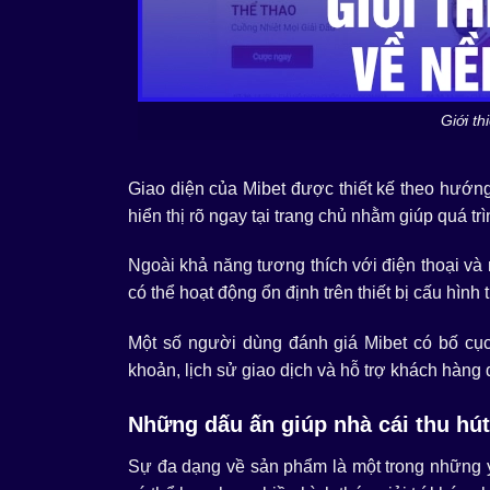
Giới t
Giao diện của Mibet được thiết kế theo hướ
hiển thị rõ ngay tại trang chủ nhằm giúp quá tr
Ngoài khả năng tương thích với điện thoại và m
có thể hoạt động ổn định trên thiết bị cấu hìn
Một số người dùng đánh giá Mibet có bố cục 
khoản, lịch sử giao dịch và hỗ trợ khách hàng
Những dấu ấn giúp nhà cái thu hú
Sự đa dạng về sản phẩm là một trong những y