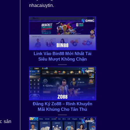
nhacaiuytin.
Link Vào Bin88 Mới Nhất Tải
Siêu Mượt Không Chặn
Đăng Ký Zo88 – Rinh Khuyến
Mãi Khủng Cho Tân Thủ
Đăng Ký DV88 – Nhận Ngay
c sản
Voucher Nạp Đầu Siêu Khủng