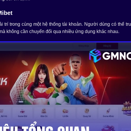
Mibet
i trí trong cùng một hệ thống tài khoản. Người dùng có thể tr
g mà không cần chuyển đổi qua nhiều ứng dụng khác nhau.