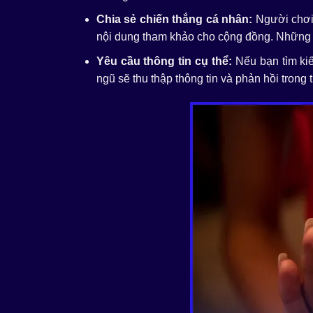
Chia sẻ chiến thắng cá nhân:
Người chơi
nội dung tham khảo cho cộng đồng. Những c
Yêu cầu thông tin cụ thể:
Nếu bạn tìm ki
ngũ sẽ thu thập thông tin và phản hồi trong 