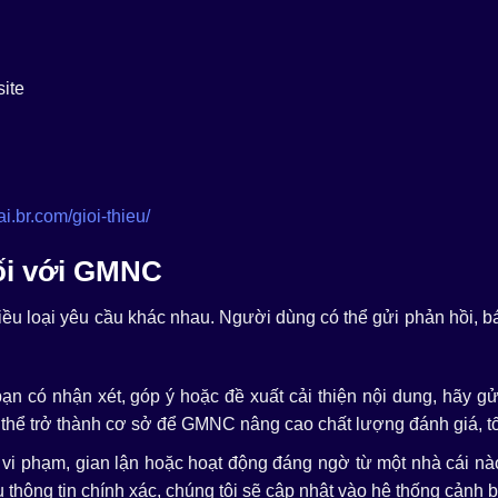
site
i.br.com/gioi-thieu/
ối với GMNC
ều loại yêu cầu khác nhau. Người dùng có thể gửi phản hồi, bá
ạn có nhận xét, góp ý hoặc đề xuất cải thiện nội dung, hãy gử
thể trở thành cơ sở để GMNC nâng cao chất lượng đánh giá, tố
i vi phạm, gian lận hoặc hoạt động đáng ngờ từ một nhà cái nà
thông tin chính xác, chúng tôi sẽ cập nhật vào hệ thống cảnh 