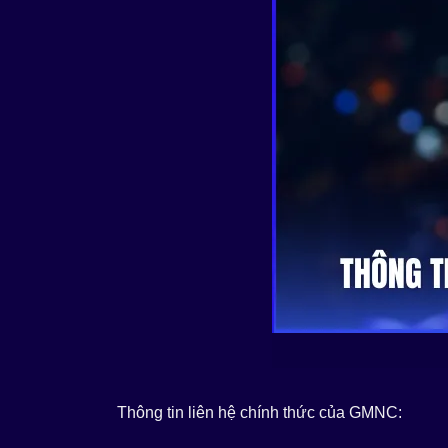
Thông tin liên hệ chính thức của GMNC: