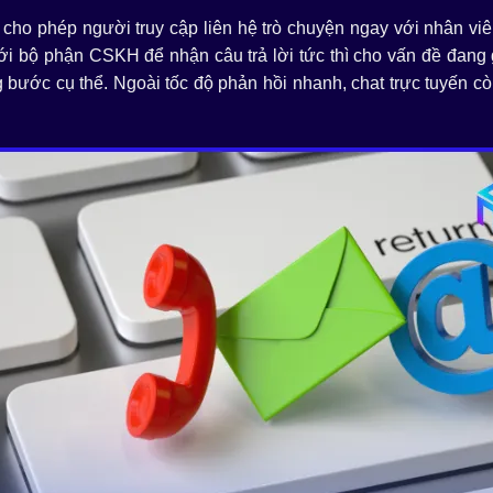
 cho phép người truy cập liên hệ trò chuyện ngay với nhân vi
ới bộ phận CSKH để nhận câu trả lời tức thì cho vấn đề đang 
ước cụ thể. Ngoài tốc độ phản hồi nhanh, chat trực tuyến còn 