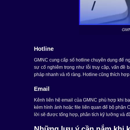
GMNC
Hotline
GMNC cung cấp số hotline chuyên dụng để người
sự cố nghiêm trọng như lỗi truy cập, vấn đề 
pháp nhanh và rõ ràng. Hotline cũng thích hợp k
Email
Kênh liên hệ email của GMNC phù hợp khi bạn 
kèm hình ảnh hoặc file liên quan để bộ phận C
lời sẽ được tổng hợp, phân tích kỹ lưỡng và đầy
Những lưu ý cần nắm khi k