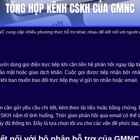
 cung cấp nhiều phương thức hỗ trợ khác nhau để kết nối với người
 dùng gọi điện trực tiếp khi cần liên hệ phản hồi ngay lập t
bảo mật hoặc giao dịch khẩn. Cuộc gọi được tiếp nhận bởi nhân
hi bạn muốn trao đổi trực tiếp thay vì gửi tin nhắn hoặc email.
cần gửi yêu cầu chi tiết, kèm theo tài liệu hoặc bằng chứng. 
SKH nắm rõ tình huống. Thời gian phản hồi qua email có thể l
 đủ thông tin. Đây là lựa chọn tối ưu cho các vấn đề phức tạp, 
ết nối với bộ phận hỗ trợ của GMNC