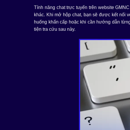
Tính năng chat trực tuyến trên website GMNC
khác. Khi mở hộp chat, bạn sẽ được kết nối v
huống khẩn cấp hoặc khi cần hướng dẫn từng b
tiện tra cứu sau này.