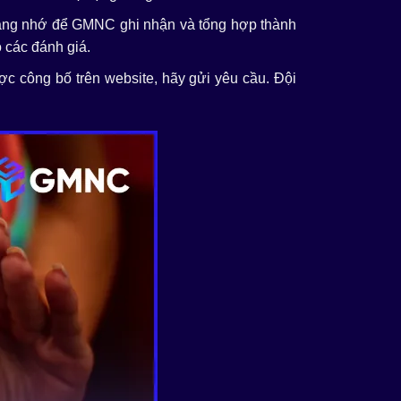
đáng nhớ để GMNC ghi nhận và tổng hợp thành
 các đánh giá.
ợc công bố trên website, hãy gửi yêu cầu. Đội