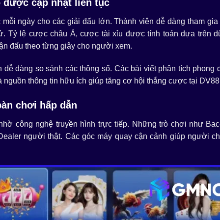
 được cập nhật liên tục
 mỗi ngày cho các giải đấu lớn. Thành viên dễ dàng tham gia
tử. Tỷ lệ cược châu Á, cược tài xỉu được tính toán dựa trên d
trận đấu theo từng giây cho người xem.
n dễ dàng so sánh các thông số. Các bài viết phân tích phong 
 nguồn thông tin hữu ích giúp tăng cơ hội thắng cược tại DV88
bàn chơi hấp dẫn
hờ công nghệ truyền hình trực tiếp. Những trò chơi như Bac
 Dealer người thật. Các góc máy quay cận cảnh giúp người c