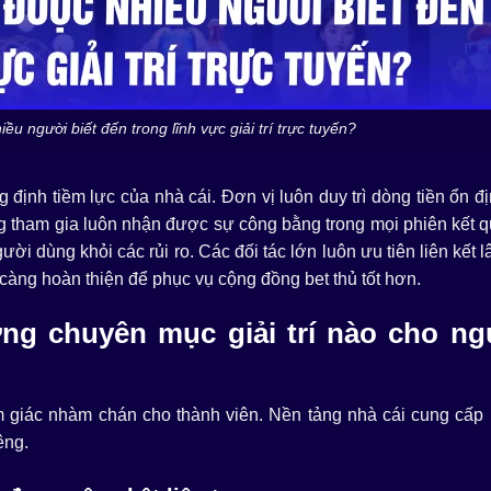
u người biết đến trong lĩnh vực giải trí trực tuyến?
định tiềm lực của nhà cái. Đơn vị luôn duy trì dòng tiền ổn đ
 tham gia luôn nhận được sự công bằng trong mọi phiên kết q
ời dùng khỏi các rủi ro. Các đối tác lớn luôn ưu tiên liên kết l
càng hoàn thiện để phục vụ cộng đồng bet thủ tốt hơn.
g chuyên mục giải trí nào cho ng
m giác nhàm chán cho thành viên. Nền tảng nhà cái cung cấp
êng.