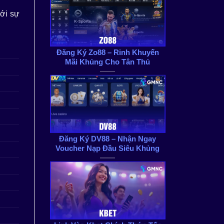
ới sự
Đăng Ký DV88 – Nhận Ngay
Voucher Nạp Đầu Siêu Khủng
Link Vào Kbet Chính Thức Tốc
Độ Cao Không Chặn 2026