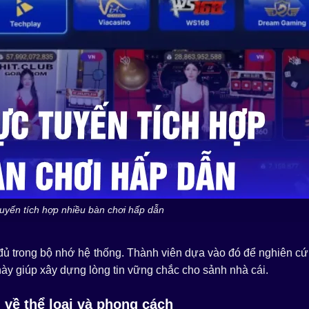
tuyến tích hợp nhiều bàn chơi hấp dẫn
đủ trong bộ nhớ hệ thống. Thành viên dựa vào đó để nghiên c
này giúp xây dựng lòng tin vững chắc cho sảnh nhà cái.
 về thể loại và phong cách