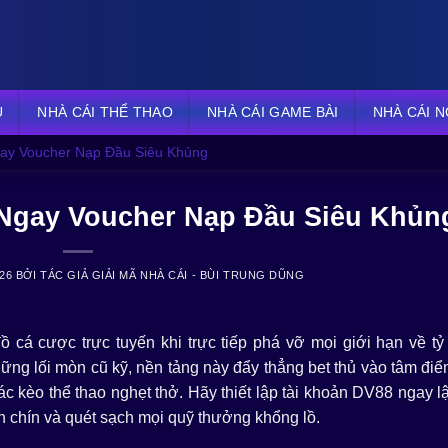
U
NHÀ CÁI THỂ THAO
NHÀ CÁI GAME BÀI
NHÀ CÁI N
ay Voucher Nạp Đầu Siêu Khủng
Ngay Voucher Nạp Đầu Siêu Khủn
26
BỞI
TÁC GIẢ GIẢI MÃ NHÀ CÁI - BÙI TRUNG DŨNG
cá cược trực tuyến khi trực tiếp phá vỡ mọi giới hạn về tỷ 
hững lối mòn cũ kỹ, nền tảng này đẩy thẳng bet thủ vào tâm đi
c kèo thể thao nghẹt thở. Hãy thiết lập tài khoản DV88 ngay l
 chín và quét sạch mọi quỹ thưởng khổng lồ.