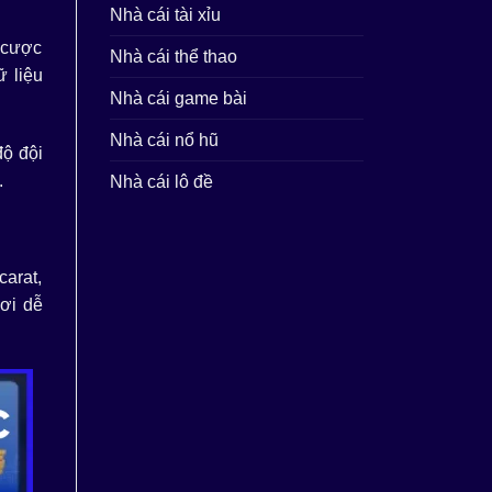
Gem88 – Thánh Địa Cá Cược
Nhà cái tài xỉu
Thế Hệ Mới Săn Hũ Tỷ Đồng
 cược
Nhà cái thể thao
ữ liệu
Nhà cái game bài
Nhà cái nổ hũ
độ đội
.
Nhà cái lô đề
Khám Phá Sky88 – Siêu Nền
Tảng Đổi Đời Trong 1 Phút
carat,
hơi dễ
Oxbet – Vũ Trụ Cá Cược Thế Hệ
Mới Bứt Phá Giàu Sang