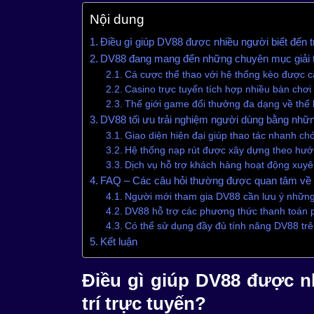
Nội dung
Điều gì giúp DV88 được nhiều người biết đến tro
DV88 đang mang đến những chuyên mục giải t
Cá cược thể thao với hệ thống kèo được cậ
Casino trực tuyến tích hợp nhiều bàn chơi
Thế giới game đổi thưởng đa dạng về thể 
DV88 tối ưu trải nghiệm người dùng bằng nhữn
Giao diện hiện đại giúp thao tác nhanh ch
Hệ thống nạp rút được xây dựng theo hướng
Dịch vụ hỗ trợ khách hàng hoạt động xuyê
FAQ – Các câu hỏi thường được quan tâm về
Người mới tham gia DV88 cần lưu ý những
DV88 hỗ trợ các phương thức thanh toán 
Có thể sử dụng đầy đủ tính năng DV88 trê
Kết luận
Điều gì giúp DV88 được nh
trí trực tuyến?