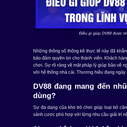
Điều gì giúp DV88 được nhiề
Những thông số thống kê thực tế này đã khẳng 
bảo đảm quyền lợi cho thành viên. Khách hàng
chơi. Sự rõ ràng về mặt pháp lý giúp bảo vệ ngư
với hệ thống nhà cái. Thương hiệu đang ngày 
DV88 đang mang đến nhữn
dùng?
Sự đa dạng của kho trò chơi giúp loại bỏ cả
sảnh cược phù hợp với từng nhu cầu giải trí ri