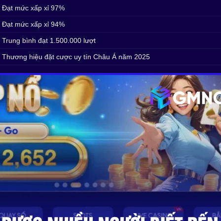
Đạt mức xấp xỉ 97%
Đạt mức xấp xỉ 94%
Trung bình đạt 1.500.000 lượt
Thương hiệu đặt cược uy tín Châu Á năm 2025