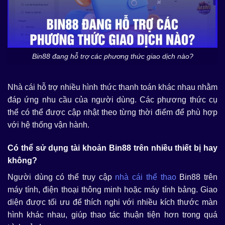
Bin88 đang hỗ trợ các phương thức giao dịch nào?
Nhà cái hỗ trợ nhiều hình thức thanh toán khác nhau nhằm
đáp ứng nhu cầu của người dùng. Các phương thức cụ
thể có thể được cập nhật theo từng thời điểm để phù hợp
với hệ thống vận hành.
Có thể sử dụng tài khoản Bin88 trên nhiều thiết bị hay
không?
Người dùng có thể truy cập
nhà cái thể thao
Bin88 trên
máy tính, điện thoại thông minh hoặc máy tính bảng. Giao
diện được tối ưu để thích nghi với nhiều kích thước màn
hình khác nhau, giúp thao tác thuận tiện hơn trong quá