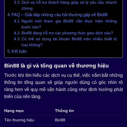
Dịch vụ hỗ trợ khách hàng giúp xử lý yêu cầu nhanh
chóng
FAQ – Giải đáp những câu hỏi thường gặp về Bin88
Người mới tham gia Bin88 cần thực hiện những
bước nào?
Bin88 đang hỗ trợ các phương thức giao dịch nào?
Có thể sử dụng tài khoản Bin88 trên nhiều thiết bị
hay không?
Kết luận
Bin88 là gì và tổng quan về thương hiệu
Trước khi tìm hiểu các dịch vụ cụ thể, việc nắm bắt những
thông tin tổng quan sẽ giúp người dùng có góc nhìn rõ
ràng hơn về quy mô vận hành cũng như định hướng phát
triển của nền tảng.
Hạng mục
Thông tin
Tên thương hiệu
Bin88