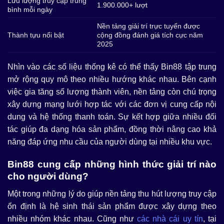
Lưu lượng truy cập trung
1.900.000+ lượt
bình mỗi ngày
Nền tảng giải trí trực tuyến được
Thành tựu nổi bật
cộng đồng đánh giá tích cực năm
2025
Nhìn vào các số liệu thống kê có thể thấy Bin88 tập trung
mở rộng quy mô theo nhiều hướng khác nhau. Bên cạnh
việc gia tăng số lượng thành viên, nền tảng còn chú trọng
xây dựng mạng lưới hợp tác với các đơn vị cung cấp nội
dung và hệ thống thanh toán. Sự kết hợp giữa nhiều đối
tác giúp đa dạng hóa sản phẩm, đồng thời nâng cao khả
năng đáp ứng nhu cầu của người dùng tại nhiều khu vực.
Bin88 cung cấp những hình thức giải trí nào
cho người dùng?
Một trong những lý do giúp nền tảng thu hút lượng truy cập
ổn định là hệ sinh thái sản phẩm được xây dựng theo
nhiều nhóm khác nhau. Cũng như
các nhà cái uy tín
, tại