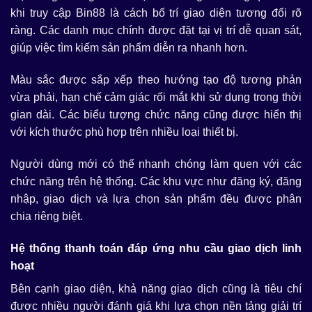
khi truy cập Bin88 là cách bố trí giao diện tương đối rõ
ràng. Các danh mục chính được đặt tại vị trí dễ quan sát,
giúp việc tìm kiếm sản phẩm diễn ra nhanh hơn.
Màu sắc được sắp xếp theo hướng tạo độ tương phản
vừa phải, hạn chế cảm giác rối mắt khi sử dụng trong thời
gian dài. Các biểu tượng chức năng cũng được hiển thị
với kích thước phù hợp trên nhiều loại thiết bị.
Người dùng mới có thể nhanh chóng làm quen với các
chức năng trên hệ thống. Các khu vực như đăng ký, đăng
nhập, giao dịch và lựa chọn sản phẩm đều được phân
chia riêng biệt.
Hệ thống thanh toán đáp ứng nhu cầu giao dịch linh
hoạt
Bên cạnh giao diện, khả năng giao dịch cũng là tiêu chí
được nhiều người đánh giá khi lựa chọn nền tảng giải trí