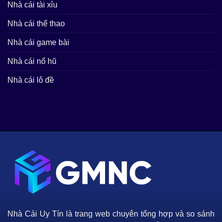
Nhà cái tài xỉu
Nhà cái thể thao
Zbet – Đệ Nhất Nhà Cái Cá Cược Bản Lĩnh Thượng Lưu
Nhà cái game bài
Nhà cái nổ hũ
Nhà cái lô đề
One88 – Đỉnh Cao Cá Cược Thể Thao Uy Tín Châu Á
Nhà Cái Uy Tín
là trang web chuyên tổng hợp và so sánh