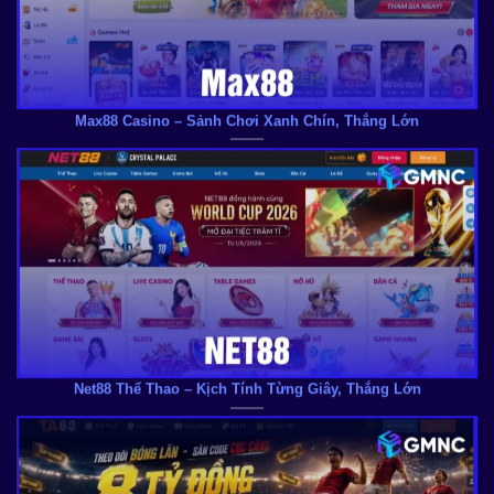
Net88 Thể Thao – Kịch Tính Từng Giây, Thắng Lớn
Ta88 – Khởi Động Kỷ Nguyên Làm Giàu Săn Hũ Triệu Đô