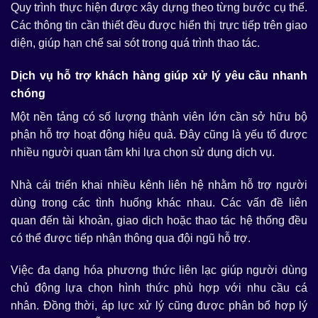
Quy trình thực hiện được xây dựng theo từng bước cụ thể.
Các thông tin cần thiết đều được hiển thị trực tiếp trên giao
diện, giúp hạn chế sai sót trong quá trình thao tác.
Dịch vụ hỗ trợ khách hàng giúp xử lý yêu cầu nhanh
chóng
Một nền tảng có số lượng thành viên lớn cần sở hữu bộ
phận hỗ trợ hoạt động hiệu quả. Đây cũng là yếu tố được
nhiều người quan tâm khi lựa chọn sử dụng dịch vụ.
Nhà cái triển khai nhiều kênh liên hệ nhằm hỗ trợ người
dùng trong các tình huống khác nhau. Các vấn đề liên
quan đến tài khoản, giao dịch hoặc thao tác hệ thống đều
có thể được tiếp nhận thông qua đội ngũ hỗ trợ.
Việc đa dạng hóa phương thức liên lạc giúp người dùng
chủ động lựa chọn hình thức phù hợp với nhu cầu cá
nhân. Đồng thời, áp lực xử lý cũng được phân bổ hợp lý