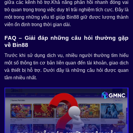
giữa các kênh hỗ trợ.Khả năng phản hồi nhanh đóng vai
trò quan trọng trong việc duy trì trải nghiệm tích cực. Đây là
một trong những yếu tố giúp Bin88 giữ được lượng thành
viên ổn định trong thời gian dài.
FAQ – Giải đáp những câu hỏi thường gặp
về Bin88
Trước khi sử dụng dịch vụ, nhiều người thường tìm hiểu
một số thông tin cơ bản liên quan đến tài khoản, giao dịch
và thiết bị hỗ trợ. Dưới đây là những câu hỏi được quan
tâm nhiều nhất.