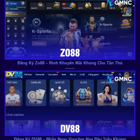
Đăng Ký Zo88 – Rinh Khuyến Mãi Khủng Cho Tân Thủ
Đăng Ký DV88 – Nhận Ngay Voucher Nạp Đầu Siêu Khủng