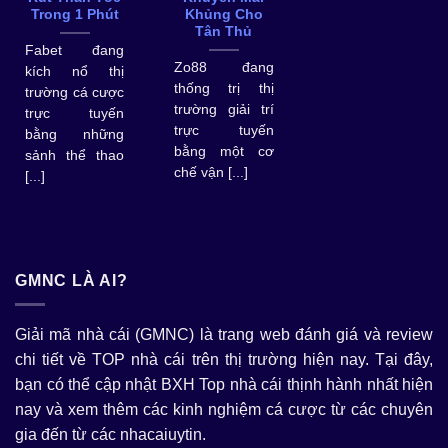
Trong 1 Phút
Khủng Cho
Tân Thủ
Fabet đang
Zo88 đang
kích nổ thị
thống trị thị
trường cá cược
trường giải trí
trực tuyến
trực tuyến
bằng những
bằng một cơ
sảnh thể thao
chế vận [...]
[...]
GMNC LÀ AI?
Giải mã nhà cái (GMNC) là trang web đánh giá và review
chi tiết về TOP nhà cái trên thị trường hiện nay. Tại đây,
bạn có thể cập nhật BXH Top nhà cái thịnh hành nhất hiện
nay và xem thêm các kinh nghiệm cá cược từ các chuyên
gia đến từ các nhacaiuytin.
Big88 Sòng Bài – Đấu Trí Online, Hốt Bạc Tỷ Về