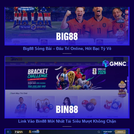
Link Vào Bin88 Mới Nhất Tải Siêu Mượt Không Chặn