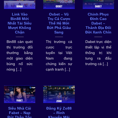
Link Vào
Oxbet – Vũ
Chinh Phục
Bin88 Mới
Trụ Cá Cược
Đỉnh Cao
Nhất Tải Siêu
Thế Hệ Mới
Dabet –
Mượt Không
Bứt Phá Giàu
Thánh Địa Đổi
Chặn
Sang
Đời Xanh Chín
Bin88 càn quét
Thị trường cá
Dabet trực diện
thị trường đổi
cược trực
thiết lập vị thế
thưởng bằng
tuyến tại Việt
thống trị khi
một giao diện
Nam đang
tung ra đấu
bùng nổ sức
chứng kiến sự
trường cá [...]
nóng [...]
cạnh tranh [...]
Siêu Nhà Cái
Đăng Ký Zo88
Fabet – Nạp
– Rinh
Rút Thần Tốc
Khuyến Mãi