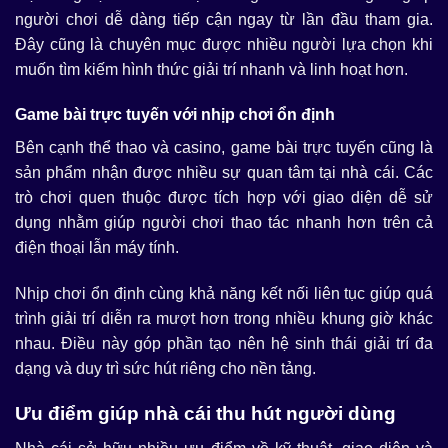
người chơi dễ dàng tiếp cận ngay từ lần đầu tham gia.
Đây cũng là chuyên mục được nhiều người lựa chọn khi
muốn tìm kiếm hình thức giải trí nhanh và linh hoạt hơn.
Game bài trực tuyến với nhịp chơi ổn định
Bên cạnh thể thao và casino, game bài trực tuyến cũng là
sản phẩm nhận được nhiều sự quan tâm tại nhà cái. Các
trò chơi quen thuộc được tích hợp với giao diện dễ sử
dụng nhằm giúp người chơi thao tác nhanh hơn trên cả
điện thoại lẫn máy tính.
Nhịp chơi ổn định cùng khả năng kết nối liên tục giúp quá
trình giải trí diễn ra mượt hơn trong nhiều khung giờ khác
nhau. Điều này góp phần tạo nên hệ sinh thái giải trí đa
dạng và duy trì sức hút riêng cho nền tảng.
Ưu điểm giúp nhà cái thu hút người dùng