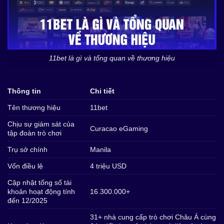
11bet là gì và tổng quan về thương hiệu
Thông tin
Chi tiết
Tên thương hiệu
11bet
Chịu sự giám sát của
Curacao eGaming
tập đoàn trò chơi
Trụ sở chính
Manila
Vốn điều lệ
4 triệu USD
Cập nhật tổng số tài
khoản hoạt động tính
16.300.000+
đến 12/2025
31+ nhà cung cấp trò chơi Châu Á cùng