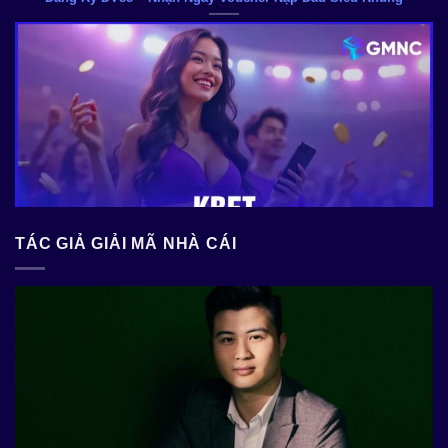
Link Vào Kbet Chính Thức Tốc Độ Cao Không Chặn 2026
TÁC GIẢ GIẢI MÃ NHÀ CÁI
Max88 Casino – Sảnh Chơi Xanh Chín, Thắng Lớn