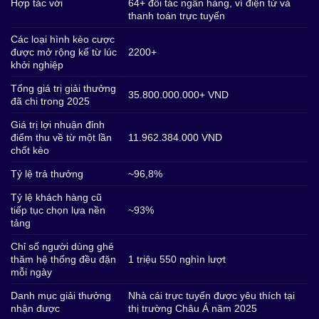
Hợp tác với
64+ đối tác ngân hàng, ví điện tử và
thanh toán trực tuyến
Các loại hình kèo cược
được mở rộng kể từ lúc
2200+
khởi nghiệp
Tổng giá trị giải thưởng
35.800.000.000+ VND
đã chi trong 2025
Giá trị lợi nhuận đỉnh
điểm thu về từ một lần
11.962.384.000 VND
chốt kèo
Tỷ lệ trả thưởng
~96,8%
Tỷ lệ khách hàng cũ
tiếp tục chọn lựa nền
~93%
tảng
Chỉ số người dùng ghé
thăm hệ thống đều đặn
1 triệu 550 nghìn lượt
mỗi ngày
Danh mục giải thưởng
Nhà cái trực tuyến được yêu thích tại
nhận được
thị trường Châu Á năm 2025